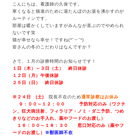
こんにちは、看護師の久保です。
寒くなると猫達のために湯たんぽのお湯を沸かすのが
ルーティンです。
部屋は暖かくしていますがみんなが喜ぶのでやめられ
ないです笑
猫が幸せなら幸せ！ですね(*˘︶˘*)
皆さんの冬のこだわりはなんですか？
さて、１月の診療時間のお知らせです！
１日（木）～３日（土） 終日休診
１２日（月）午後休診
２５日（日） 終日休診
※２４日 (土)
院長不在のため
通常診察はお休み
９：００～１２：００ 予防対応のみ（ワクチ
ン、狂犬病注射、フィラリア・ノミ・ダニ予防、つめ
きりなどのお手入れ、薬やフードのお渡し）
１６：００～１８：３０ 窓口対応のみ（薬やフ
ードのお渡し）
※獣医師不在