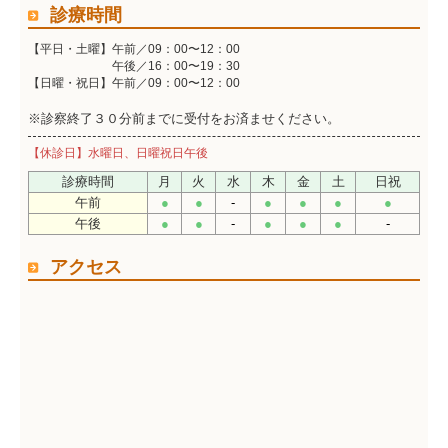
診療時間
【平日・土曜】
午前／09：00〜12：00
午後／16：00〜19：30
【日曜・祝日】
午前／09：00〜12：00
※診察終了３０分前までに受付をお済ませください。
【休診日】水曜日、日曜祝日午後
診療時間
月
火
水
木
金
土
日祝
午前
●
●
-
●
●
●
●
午後
●
●
-
●
●
●
-
アクセス